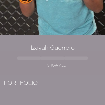
Izayah
Guerrero
SHOW ALL
PORTFOLIO